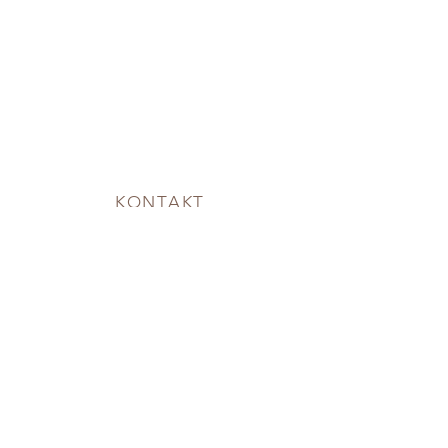
KONTAKT
infososnowewzgorze@gmail.com