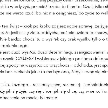
k tu wtedy żyć, przecież trzeba to i tamto. Czują tylko sła
że nie warto czuć, bo nic nie osiągniesz, bo życie to wa
 ten świat – krok po kroku zdajesz sobie sprawę, że żyj
, że jeśli ci się źle tu oddycha, coś cię uwiera to znaczy,
Nie bardzo chodzi tu o wysiłek czy brak wysiłku tylko o t
y robienia tego. 
 jest dużo wysiłku, dużo determinacji, zaangażowania i w
ym czasie CZUJESZ i wybierasz z jakiego poziomu dokonu
cej zgody na wszystko co przychodzi i odchodzi, jest spo
cia bez czekania jakie to ma być ono, żeby zacząć się nim
 jak u każdego – raz sprzyjające, raz mniej – jednak doci
ży jak się żyje, czy się chce, jak się chce, czy w sercu i 
zobaczenia na macie. Namaste