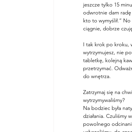
jeszcze tylko 15 min
odwrotnie dam radę 
kto to wymyślił.” No
ciągnie, dobrze czuję
I tak krok po kroku,
wytrzymujesz, nie po
tabletkę, kolejną ka
przetrzymać. Odważn
do wnętrza.
Zatrzymaj się na chw
wytrzymywaliśmy? 
Na bodziec była naty
działania. Czuliśmy w
powolnego odcinania
usłyszeliśmy, do cze