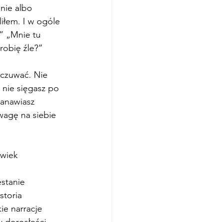
nie albo 
łem. I w ogóle 
” „Mnie tu 
 robię źle?”
dczuwać. Nie 
 nie sięgasz po 
tanawiasz 
wagę na siebie 
lwiek 
stanie 
storia 
e narracje 
w dorosłości 