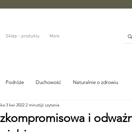
Sklep - produkty.
More
Podróże
Duchowość
Naturalnie o zdrowiu
ska
3 kwi 2022
2 minut(y) czytania
zkompromisowa i odważ