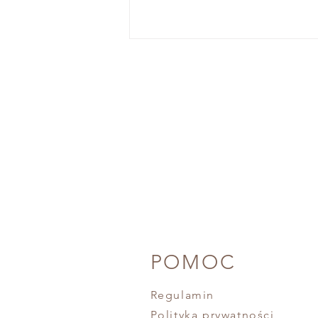
Smak słodki jako smak środka
- potrzebny i niezastąpiony w
diecie zdrowego człowieka.
POMOC
Regulamin
Polityka prywatności