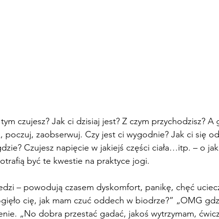
 tym czujesz? Jak ci dzisiaj jest? Z czym przychodzisz? A 
z, poczuj, zaobserwuj. Czy jest ci wygodnie? Jak ci się 
 gdzie? Czujesz napięcie w jakiejś części ciała…itp. – o ja
otrafią być te kwestie na praktyce jogi.
edzi – powodują czasem dyskomfort, panikę, chęć uciecz
ogięło cię, jak mam czuć oddech w biodrze?” „OMG gdzie
zenie. „No dobra przestać gadać, jakoś wytrzymam, ćwic