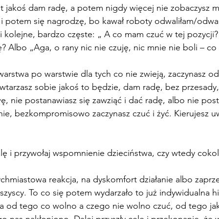
ut jakoś dam radę, a potem nigdy więcej nie zobaczysz m
i potem się nagrodzę, bo kawał roboty odwaliłam/odwali
 i kolejne, bardzo częste: „ A co mam czuć w tej pozycji?
? Albo „Aga, o rany nic nie czuję, nic mnie nie boli – co
 warstwa po warstwie dla tych co nie zwieją, zaczynasz o
wtarzasz sobie jakoś to będzie, dam radę, bez przesady,
wę, nie postanawiasz się zawziąć i dać radę, albo nie pos
ie, bezkompromisowo zaczynasz czuć i żyć. Kierujesz u
ilę i przywołaj wspomnienie dzieciństwa, czy wtedy coko
chmiastowa reakcja, na dyskomfort działanie albo zaprze
szyscy. To co się potem wydarzało to już indywidualna hi
 od tego co wolno a czego nie wolno czuć, od tego jaki
go nas nakłoniono. Dalej przyszły cele i przekonanie, że 