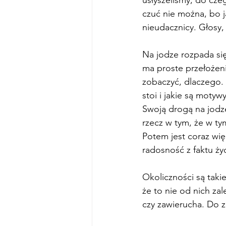
czuć nie można, bo ja
nieudacznicy. Głosy, 
Na jodze rozpada się
ma proste przełożenie
zobaczyć, dlaczego. 
stoi i jakie są motyw
Swoją drogą na jodze
rzecz w tym, że w t
Potem jest coraz wię
radosność z faktu ży
Okoliczności są takie
że to nie od nich zale
czy zawierucha. Do 