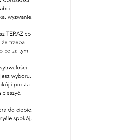
bi i 
lka, wyzwanie.
esz TERAZ co 
 że trzeba 
o co za tym 
ytrwałości – 
jesz wyboru. 
kój i prosta 
 cieszyć. 
era do ciebie, 
umyśle spokój, 