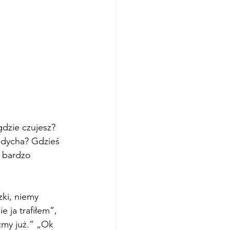
gdzie czujesz? 
oddycha? Gdzieś 
k bardzo 
ki, niemy 
 ja trafiłem”, 
zmy już.” „Ok 